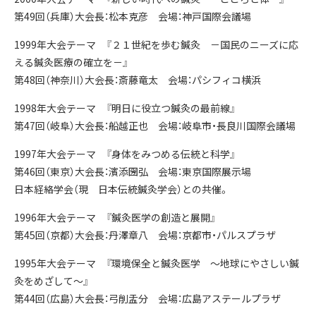
第49回（兵庫）大会長：松本克彦 会場：神戸国際会議場
1999年大会テーマ 『２１世紀を歩む鍼灸 －国民のニーズに応
える鍼灸医療の確立を－』
第48回（神奈川）大会長：斎藤竜太 会場：パシフィコ横浜
1998年大会テーマ 『明日に役立つ鍼灸の最前線』
第47回（岐阜）大会長：船越正也 会場：岐阜市・長良川国際会議場
1997年大会テーマ 『身体をみつめる伝統と科学』
第46回（東京）大会長：濱添圀弘 会場：東京国際展示場
日本経絡学会（現 日本伝統鍼灸学会）との共催。
1996年大会テーマ 『鍼灸医学の創造と展開』
第45回（京都）大会長：丹澤章八 会場：京都市・パルスプラザ
1995年大会テーマ 『環境保全と鍼灸医学 ～地球にやさしい鍼
灸をめざして～』
第44回（広島）大会長：弓削盂分 会場：広島アステールプラザ