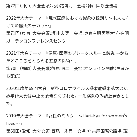
第72回（神戸）大会会頭：北小路博司 会場：神戸国際会議場
2022年大会テーマ 『現代医療における鍼灸の役割り～未来に向
けての鍼灸のチカラ～』
第71回（東京）大会会頭：坂井 友実 会場：東京有明医療大学・有明
ガーデンコンファレンスセンター
2021年大会テーマ 『健康・医療のブレークスルーと鍼灸 ～から
だとこころをとらえる五感の医術～』
第70回（福岡）大会会頭：篠原 昭二 会場：オンライン開催（福岡か
ら配信）
2020年度第69回大会 新型コロナウイルス感染症感染拡大のた
め学術大会は中止を余儀なくされた。一般演題のみ誌上発表とし
た。
2019年大会テーマ 『女性のミカタ ～Hari-Kyu for women’s
lives～ 』
第68回（愛知）大会会頭：西尾 永司 会場：名古屋国際会議場（愛