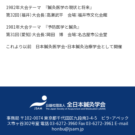
1982年大会テーマ 『鍼灸医学の現状と将来』
第32回（福井）大会長：高瀬武平 会場：福井市文化会館
1981年大会テーマ 『予防医学と鍼灸』
第31回（愛知）大会長：岡田 博 会場：名古屋市公会堂
これより以前 日本鍼灸医学会・日本鍼灸治療学会として開催
事務局 〒102-0074 東京都千代田区九段南3-4-5 ビラ・アペック
ス市ヶ谷302号室 電話 03-6272-3960 Fax 03-6272-3961 E-mail
honbu@jsam.jp