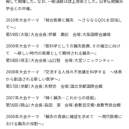
縮して開催した。なお、一般演題は誌上発表とした。日本伝統鍼灸
学会との共催。
2010年大会テーマ 『統合医療と鍼灸 ～さらならQOLを目指し
て～』
第59回（大阪）大会会長：伊藤 壽記 会場：大阪国際会議場
2009年大会テーマ 『医科学としての鍼灸医療、その確立に向け
て ～新しい時代の医療として期待される鍼灸～』
第58回（埼玉）大会会長：山口智 会場：大宮ソニックシティー
2008年大会テーマ 『交流する人体の不思議を科学する ～体表
から創造される新しい医学～』
第57回（京都）大会長：矢野忠 会場：国立京都国際会館
2007年大会テーマ 『輝く鍼灸―これからの挑戦』
第56回（岡山）大会長：森田 潔 会場：倉敷芸文館・倉敷市民会館
2006年大会テーマ 『鍼灸の真価に確証を求めて ～現代医療に
おける鍼灸の役割～』