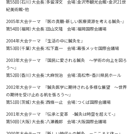
第55回（石川）大会長：多留淳文 会場：金沢市観光会館・金沢21世
紀美術館・他
2005年大会テーマ 『医の真髄-新しい医療資源を考える鍼灸-』
第54回（福岡）大会長：田山文隆 会場：福岡国際会議場
2004年大会テーマ 『生活の中に鍼灸を』
第53回（千葉）大会長：松下嘉一 会場：幕張メッセ国際会議場
2003年大会テーマ 『国民に愛される鍼灸 ～学術の向上を図ろ
う～』
第52回（香川）大会長：大麻悦治 会場：高松市・香川県民ホール
2002年大会テーマ 『鍼灸医学に期待される多様な展望 ～世界
の期待を受け止める帆を張ろう～』
第51回（茨城）大会長：西條一止 会場：つくば国際会議場
2001年大会テーマ 『伝承と変革 -鍼灸は時空を超えて-』
第50回（大阪）大会長：八瀬義郎 会場：大阪国際会議場
2000年大会テーマ 『新しい時代への鍼灸 －こころと体－』