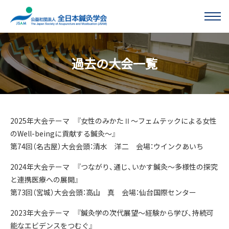
このページの本文へ移動する
過去の大会一覧
2025年大会テーマ 『女性のみかたⅡ～フェムテックによる女性
のWell-beingに貢献する鍼灸～』
第74回（名古屋）大会会頭：清水 洋二 会場：ウインクあいち
2024年大会テーマ 『つながり、通じ、いかす鍼灸〜多様性の探究
と連携医療への展開』
第73回（宮城）大会会頭：高山 真 会場：仙台国際センター
2023年大会テーマ 『鍼灸学の次代展望〜経験から学び、持続可
能なエビデンスをつむぐ』