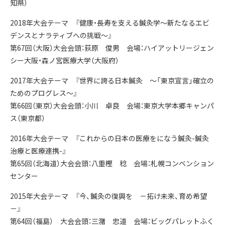
知県）
2018年大会テーマ 『健康・長寿を支える鍼灸学～新たなるエビ
デンスとナラティブへの挑戦～』
第67回（大阪）大会会頭：荻原 俊男 会場：ハイアットリージェン
シー大阪・森ノ宮医療大学（大阪府）
2017年大会テーマ 『世界に誇る日本鍼灸 ～「東京宣言」確立の
ためのプログレス～』
第66回（東京）大会会頭：小川 卓良 会場：東京大学本郷キャンパ
ス（東京都）
2016年大会テーマ 『これからの日本の医療をになう鍼灸-鍼灸
治療と医療連携-』
第65回（北海道）大会会頭：八重樫 稔 会場：札幌コンベンション
センター
2015年大会テーマ 『今、鍼灸の復興を －拓け未来、育め希望
－』
第64回（福島） 大会会頭：三潴 忠道 会場：ビッグパレットふく