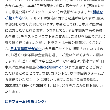
会から本会に、本年8月発刊予定の『漢方医学テキスト(仮称)』に対
する意見公募（パブリックコメント）の依頼がありました（
別紙を
ご覧ください
）。テキストは湯液に関する記述が中心ですが、鍼灸
の部分もかなり充実しています。本会としては、日本東洋医学会
に協力したいと存じます。つきましては、全日本鍼灸学会の会員
の皆様に、テキストのドラフトをご覧の上、ご意見を頂戴できれば
有り難く存じます。ただし、ドラフトは一般公開前ということか
ら、
日本東洋医学会Web
の会員専用サイトに掲載されていますの
で、お近くの東洋医学会会員を通してご覧いただくようにお願い
します。お近くに東洋医学会会員がいない場合は、恐縮ですが、日
本東洋医学会事務局
（
office@jsom.or.jp
）
まで連絡するとご覧い
ただけるとのことです。なお、コメントは、以下の回答フォームか
らお送りいただくようにお願いします。ご意見の募集期間は、
2021年2月8日〜2月28日
です。以上、どうぞご協力の程お願いい
たします。
回答フォーム（外部リンク）