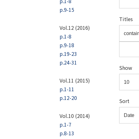
p.1-8
p.9-15
Titles
Vol.12 (2016)
p.1-8
p.9-18
p.19-23
p.24-31
Show
Vol.11 (2015)
p.1-11
p.12-20
Sort
Vol.10 (2014)
p.1-7
p.8-13