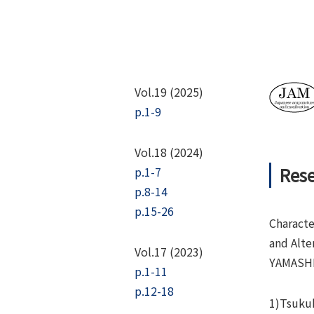
Vol.19 (2025)
p.1-9
Vol.18 (2024)
Rese
p.1-7
p.8-14
p.15-26
Characte
and Alte
Vol.17 (2023)
YAMASHI
p.1-11
p.12-18
1)Tsukub