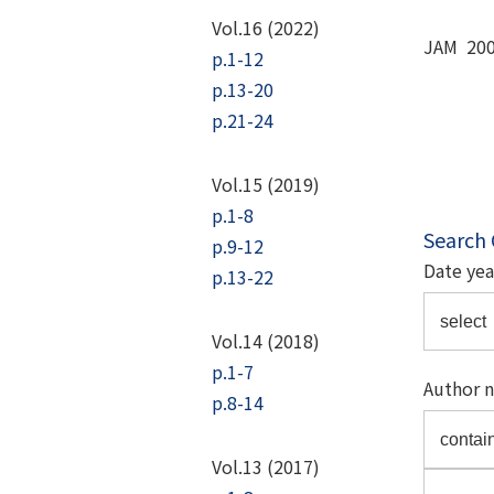
Vol.16 (2022)
JAM 200
p.1-12
p.13-20
p.21-24
Vol.15 (2019)
p.1-8
Search
p.9-12
Date yea
p.13-22
Vol.14 (2018)
p.1-7
Author 
p.8-14
Vol.13 (2017)