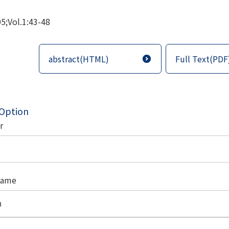
5;Vol.1:43-48
abstract(HTML)
Full Text(PDF
 Option
r
name