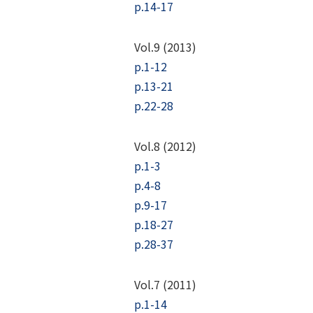
p.14-17
Vol.9 (2013)
p.1-12
p.13-21
p.22-28
Vol.8 (2012)
p.1-3
p.4-8
p.9-17
p.18-27
p.28-37
Vol.7 (2011)
p.1-14