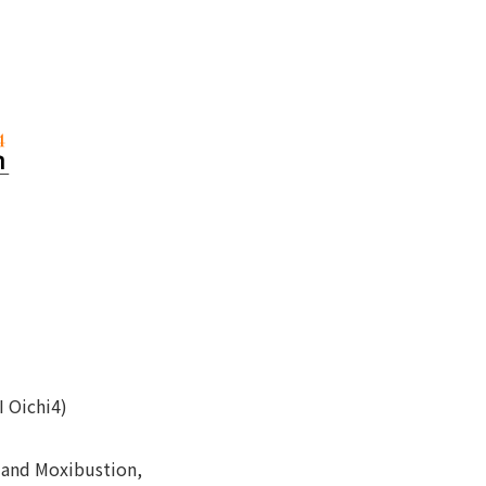
 Oichi4)
 and Moxibustion,