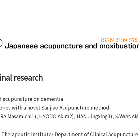
inal research
of acupuncture on dementia
series with a novel Sanjiao Acupuncture method-
A Masamichi1), HYODO Akira2), HAN Jingxing3), KAWANAMI
Therapeutic Institute/ Department of Clinical Acupuncture