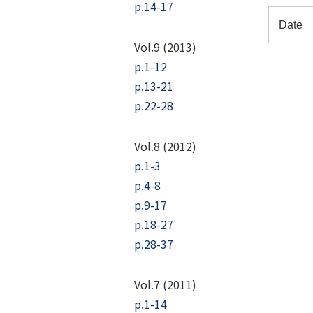
p.14-17
Vol.9 (2013)
p.1-12
p.13-21
p.22-28
Vol.8 (2012)
p.1-3
p.4-8
p.9-17
p.18-27
p.28-37
Vol.7 (2011)
p.1-14