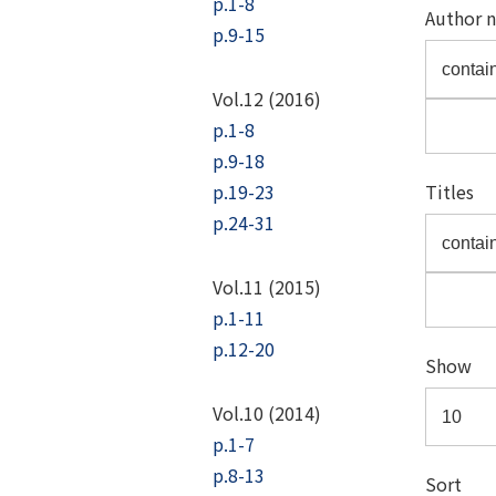
p.1-8
Author 
p.9-15
Vol.12 (2016)
p.1-8
p.9-18
p.19-23
Titles
p.24-31
Vol.11 (2015)
p.1-11
p.12-20
Show
Vol.10 (2014)
p.1-7
p.8-13
Sort