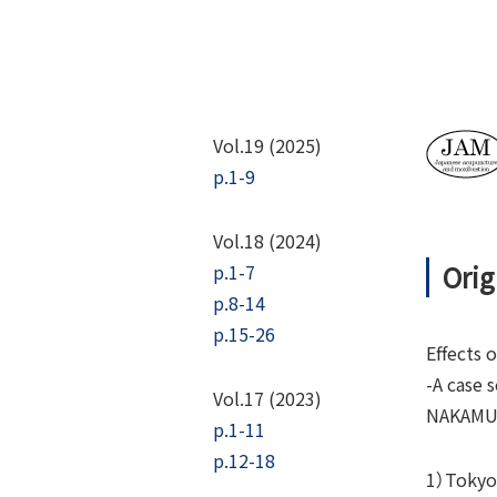
Vol.19 (2025)
p.1-9
Vol.18 (2024)
Orig
p.1-7
p.8-14
p.15-26
Effects 
-A case 
Vol.17 (2023)
NAKAMUR
p.1-11
p.12-18
1）Tokyo 