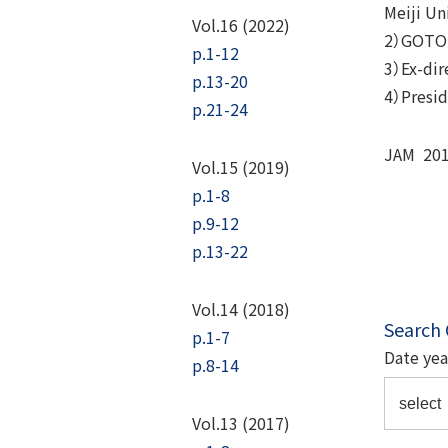
Meiji Un
Vol.16 (2022)
2）GOTO C
p.1-12
3）Ex-dir
p.13-20
4）Presid
p.21-24
JAM 201
Vol.15 (2019)
p.1-8
p.9-12
p.13-22
Vol.14 (2018)
Search
p.1-7
Date yea
p.8-14
Vol.13 (2017)