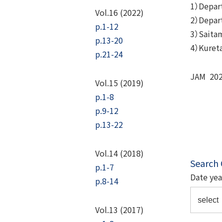
1）Depart
Vol.16 (2022)
2）Depart
p.1-12
3）Saitam
p.13-20
4）Kureta
p.21-24
JAM 202
Vol.15 (2019)
p.1-8
p.9-12
p.13-22
Vol.14 (2018)
Search
p.1-7
Date yea
p.8-14
Vol.13 (2017)