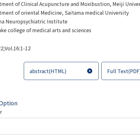
ment of Clinical Acupuncture and Moxibustion, Meiji Univers
ment of oriental Medicine, Saitama medical University
a Neuropsychiatric Institute
ke college of medical arts and sciences
2;Vol.16:1-12
abstract(HTML)
Full Text(PDF
 Option
r