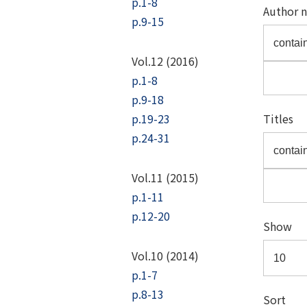
p.1-8
Author 
p.9-15
Vol.12 (2016)
p.1-8
p.9-18
p.19-23
Titles
p.24-31
Vol.11 (2015)
p.1-11
p.12-20
Show
Vol.10 (2014)
p.1-7
p.8-13
Sort