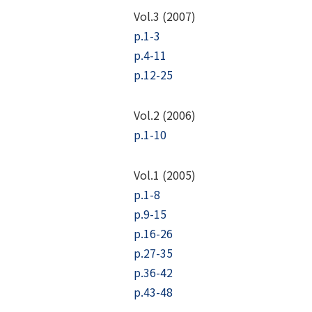
Vol.3 (2007)
p.1-3
p.4-11
p.12-25
Vol.2 (2006)
p.1-10
Vol.1 (2005)
p.1-8
p.9-15
p.16-26
p.27-35
p.36-42
p.43-48