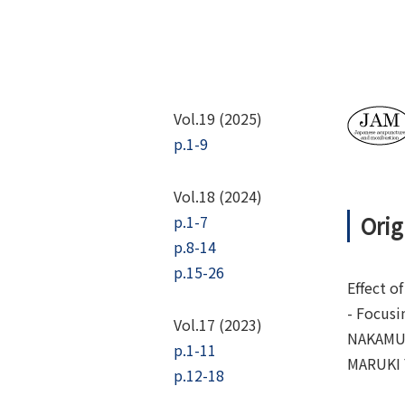
Vol.19 (2025)
p.1-9
Vol.18 (2024)
Orig
p.1-7
p.8-14
p.15-26
Effect o
- Focusi
Vol.17 (2023)
NAKAMUR
p.1-11
MARUKI 
p.12-18