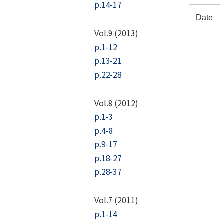
p.14-17
Vol.9 (2013)
p.1-12
p.13-21
p.22-28
Vol.8 (2012)
p.1-3
p.4-8
p.9-17
p.18-27
p.28-37
Vol.7 (2011)
p.1-14